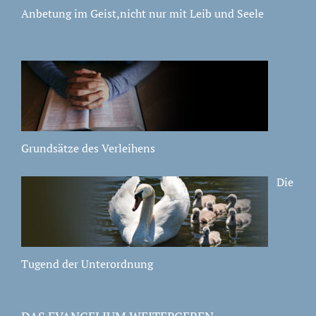
Anbetung im Geist,nicht nur mit Leib und Seele
Grundsätze des Verleihens
Die
Tugend der Unterordnung