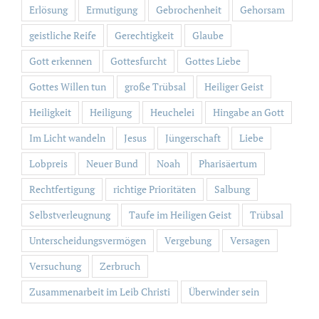
Erlösung
Ermutigung
Gebrochenheit
Gehorsam
geistliche Reife
Gerechtigkeit
Glaube
Gott erkennen
Gottesfurcht
Gottes Liebe
Gottes Willen tun
große Trübsal
Heiliger Geist
Heiligkeit
Heiligung
Heuchelei
Hingabe an Gott
Im Licht wandeln
Jesus
Jüngerschaft
Liebe
Lobpreis
Neuer Bund
Noah
Pharisäertum
Rechtfertigung
richtige Prioritäten
Salbung
Selbstverleugnung
Taufe im Heiligen Geist
Trübsal
Unterscheidungsvermögen
Vergebung
Versagen
Versuchung
Zerbruch
Zusammenarbeit im Leib Christi
Überwinder sein