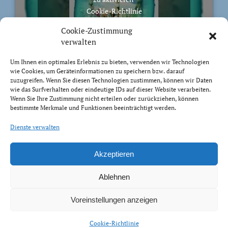
Cookie-Richtlinie
Ich stimme zu
Cookie-Zustimmung
verwalten
Um Ihnen ein optimales Erlebnis zu bieten, verwenden wir Technologien
wie Cookies, um Geräteinformationen zu speichern bzw. darauf
zuzugreifen. Wenn Sie diesen Technologien zustimmen, können wir Daten
BIBELVERS DES TAGES
wie das Surfverhalten oder eindeutige IDs auf dieser Website verarbeiten.
Wenn Sie Ihre Zustimmung nicht erteilen oder zurückziehen, können
bestimmte Merkmale und Funktionen beeinträchtigt werden.
Auch bis in euer Alter bin ich derselbe, und ich will
euch tragen, bis ihr grau werdet. Ich habe es getan; ich
Dienste verwalten
will heben und tragen und erretten.
Jesaja 46:4
Akzeptieren
Ablehnen
Voreinstellungen anzeigen
Impressum Datenschutz
Cookie-Richtlinie