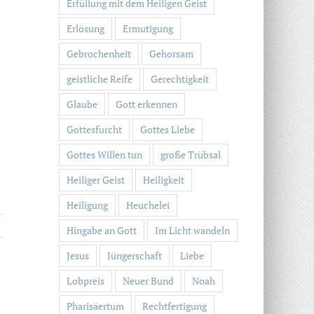
Erfüllung mit dem Heiligen Geist
Erlösung
Ermutigung
Gebrochenheit
Gehorsam
geistliche Reife
Gerechtigkeit
Glaube
Gott erkennen
Gottesfurcht
Gottes Liebe
Gottes Willen tun
große Trübsal
Heiliger Geist
Heiligkeit
Heiligung
Heuchelei
Hingabe an Gott
Im Licht wandeln
Jesus
Jüngerschaft
Liebe
Lobpreis
Neuer Bund
Noah
Pharisäertum
Rechtfertigung