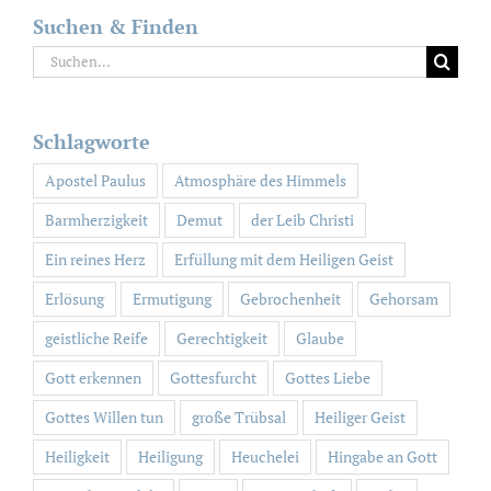
Suchen & Finden
Suche
nach:
Schlagworte
Apostel Paulus
Atmosphäre des Himmels
Barmherzigkeit
Demut
der Leib Christi
Ein reines Herz
Erfüllung mit dem Heiligen Geist
Erlösung
Ermutigung
Gebrochenheit
Gehorsam
geistliche Reife
Gerechtigkeit
Glaube
Gott erkennen
Gottesfurcht
Gottes Liebe
Gottes Willen tun
große Trübsal
Heiliger Geist
Heiligkeit
Heiligung
Heuchelei
Hingabe an Gott