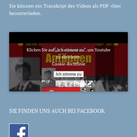
Sie können ein Transkript des Videos als PDF
»hier
herunterladen.
Klicken Sie auf „Ich stimme zu“, um Youtube
zu aktivieren
Cookie-Richtlinie
Ich stimme zu
SIE FINDEN UNS AUCH BEI FACEBOOK