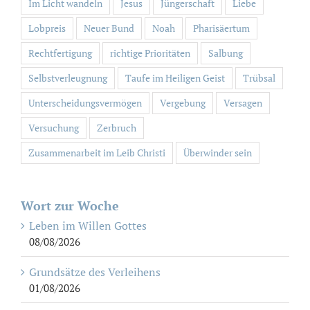
Im Licht wandeln
Jesus
Jüngerschaft
Liebe
Lobpreis
Neuer Bund
Noah
Pharisäertum
Rechtfertigung
richtige Prioritäten
Salbung
Selbstverleugnung
Taufe im Heiligen Geist
Trübsal
Unterscheidungsvermögen
Vergebung
Versagen
Versuchung
Zerbruch
Zusammenarbeit im Leib Christi
Überwinder sein
Wort zur Woche
Leben im Willen Gottes
08/08/2026
Grundsätze des Verleihens
01/08/2026