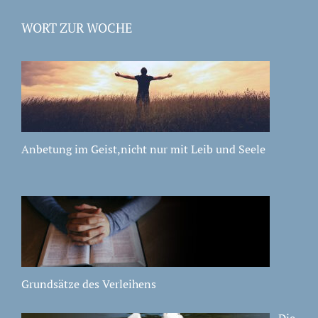
WORT ZUR WOCHE
Anbetung im Geist,nicht nur mit Leib und Seele
Grundsätze des Verleihens