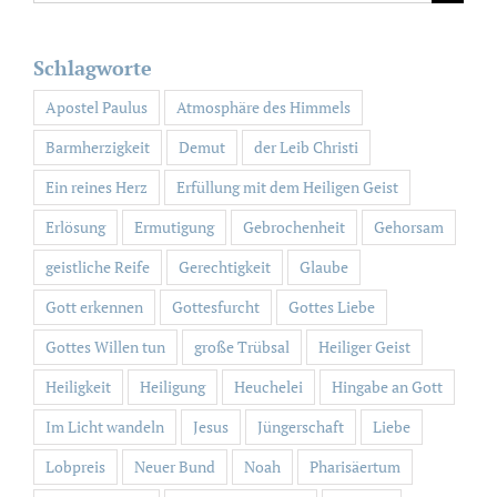
nach:
Schlagworte
Apostel Paulus
Atmosphäre des Himmels
Barmherzigkeit
Demut
der Leib Christi
Ein reines Herz
Erfüllung mit dem Heiligen Geist
Erlösung
Ermutigung
Gebrochenheit
Gehorsam
geistliche Reife
Gerechtigkeit
Glaube
Gott erkennen
Gottesfurcht
Gottes Liebe
Gottes Willen tun
große Trübsal
Heiliger Geist
Heiligkeit
Heiligung
Heuchelei
Hingabe an Gott
Im Licht wandeln
Jesus
Jüngerschaft
Liebe
Lobpreis
Neuer Bund
Noah
Pharisäertum