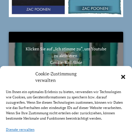
Klicken Sie auf „Ich stimme zu“, um Youtube
zu aktivieren
Cookie-Richtlinie
Ich stimme zu
Cookie-Zustimmung
verwalten
Um Ihnen ein optimales Erlebnis zu bieten, verwenden wir Technologien
wie Cookies, um Geräteinformationen zu speichern bzw. darauf
zuzugreifen. Wenn Sie diesen Technologien zustimmen, können wir Daten
BIBELVERS DES TAGES
wie das Surfverhalten oder eindeutige IDs auf dieser Website verarbeiten.
Wenn Sie Ihre Zustimmung nicht erteilen oder zurückziehen, können
bestimmte Merkmale und Funktionen beeinträchtigt werden.
Auch bis in euer Alter bin ich derselbe, und ich will
Dienste verwalten
euch tragen, bis ihr grau werdet. Ich habe es getan; ich