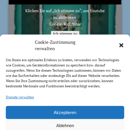
Klicken Sie auf „Ich stimme zu“, um Youtube
zu aktivieren
Cookie-Richtlinie
Ich stimme zu
Cookie-Zustimmung
verwalten
Um Ihnen ein optimales Erlebnis zu bieten, verwenden wir Technologien
wie Cookies, um Geräteinformationen zu speichern bzw. darauf
BIBELVERS DES TAGES
zuzugreifen. Wenn Sie diesen Technologien zustimmen, können wir Daten
wie das Surfverhalten oder eindeutige IDs auf dieser Website verarbeiten.
Wenn Sie Ihre Zustimmung nicht erteilen oder zurückziehen, können
Sondern wie der, der euch berufen hat, heilig ist, sollt
bestimmte Merkmale und Funktionen beeinträchtigt werden.
auch ihr heilig sein in eurem ganzen Wandel. Denn es
Dienste verwalten
steht geschrieben: »Ihr sollt heilig sein, denn ich bin
heilig.«
1 Petrus 1:15-16
Akzeptieren
Ablehnen