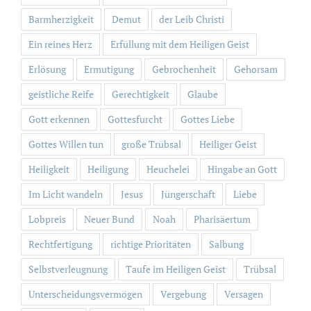
Barmherzigkeit
Demut
der Leib Christi
Ein reines Herz
Erfüllung mit dem Heiligen Geist
Erlösung
Ermutigung
Gebrochenheit
Gehorsam
geistliche Reife
Gerechtigkeit
Glaube
Gott erkennen
Gottesfurcht
Gottes Liebe
Gottes Willen tun
große Trübsal
Heiliger Geist
Heiligkeit
Heiligung
Heuchelei
Hingabe an Gott
Im Licht wandeln
Jesus
Jüngerschaft
Liebe
Lobpreis
Neuer Bund
Noah
Pharisäertum
Rechtfertigung
richtige Prioritäten
Salbung
Selbstverleugnung
Taufe im Heiligen Geist
Trübsal
Unterscheidungsvermögen
Vergebung
Versagen