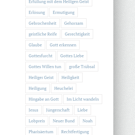
Erfüllung mit dem Heiligen Geist
Erlösung
Ermutigung
Gebrochenheit
Gehorsam
geistliche Reife
Gerechtigkeit
Glaube
Gott erkennen
Gottesfurcht
Gottes Liebe
Gottes Willen tun
große Trübsal
Heiliger Geist
Heiligkeit
Heiligung
Heuchelei
Hingabe an Gott
Im Licht wandeln
Jesus
Jüngerschaft
Liebe
Lobpreis
Neuer Bund
Noah
Pharisäertum
Rechtfertigung