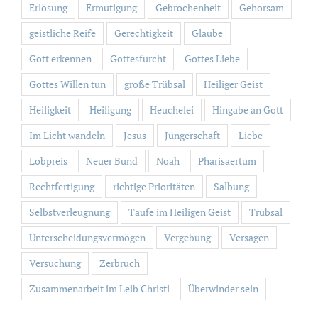
Erlösung
Ermutigung
Gebrochenheit
Gehorsam
geistliche Reife
Gerechtigkeit
Glaube
Gott erkennen
Gottesfurcht
Gottes Liebe
Gottes Willen tun
große Trübsal
Heiliger Geist
Heiligkeit
Heiligung
Heuchelei
Hingabe an Gott
Im Licht wandeln
Jesus
Jüngerschaft
Liebe
Lobpreis
Neuer Bund
Noah
Pharisäertum
Rechtfertigung
richtige Prioritäten
Salbung
Selbstverleugnung
Taufe im Heiligen Geist
Trübsal
Unterscheidungsvermögen
Vergebung
Versagen
Versuchung
Zerbruch
Zusammenarbeit im Leib Christi
Überwinder sein