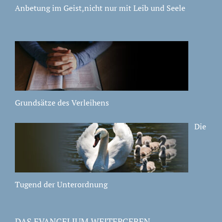
Anbetung im Geist,nicht nur mit Leib und Seele
Grundsätze des Verleihens
Die
Tugend der Unterordnung
DAS EVANGELIUM WEITERGEBEN