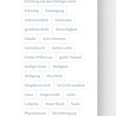
Erfüllung mit dem Heiligen Geist
Erlösung
Ermutigung
Gebrochenheit
Gehorsam
geistliche Reife
Gerechtigkeit
Glaube
Gott erkennen
Gottesfurcht
Gottes Liebe
Gottes Willen tun
große Trübsal
Heiliger Geist
Heiligkeit
Heiligung
Heuchelei
Hingabe an Gott
Im Licht wandeln
Jesus
Jüngerschaft
Liebe
Lobpreis
Neuer Bund
Noah
Pharisäertum
Rechtfertigung