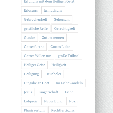
Erfüllung mit dem Heiligen Geist
Erlösung
Ermutigung
Gebrochenheit
Gehorsam
geistliche Reife
Gerechtigkeit
Glaube
Gott erkennen
Gottesfurcht
Gottes Liebe
Gottes Willen tun
große Trübsal
Heiliger Geist
Heiligkeit
Heiligung
Heuchelei
Hingabe an Gott
Im Licht wandeln
Jesus
Jüngerschaft
Liebe
Lobpreis
Neuer Bund
Noah
Pharisäertum
Rechtfertigung