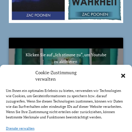
Klicken Sie auf „Ich stimme zu“, um Youtube
zu aktivieren
Cookie-Richtlinie
Cookie-Zustimmung
Ich stimme zu
verwalten
Um Ihnen ein optimales Erlebnis zu bieten, verwenden wir Technologien
wie Cookies, um Geräteinformationen zu speichern bzw. darauf
zuzugreifen. Wenn Sie diesen Technologien zustimmen, können wir Daten
wie das Surfverhalten oder eindeutige IDs auf dieser Website verarbeiten.
Wenn Sie Ihre Zustimmung nicht erteilen oder zurückziehen, können
BIBELVERS DES TAGES
bestimmte Merkmale und Funktionen beeinträchtigt werden.
Trachtet nach dem, was droben ist, nicht nach dem,
Dienste verwalten