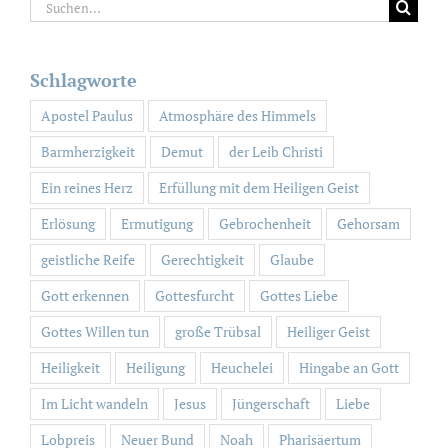
Suche
nach:
Schlagworte
Apostel Paulus
Atmosphäre des Himmels
Barmherzigkeit
Demut
der Leib Christi
Ein reines Herz
Erfüllung mit dem Heiligen Geist
Erlösung
Ermutigung
Gebrochenheit
Gehorsam
geistliche Reife
Gerechtigkeit
Glaube
Gott erkennen
Gottesfurcht
Gottes Liebe
Gottes Willen tun
große Trübsal
Heiliger Geist
Heiligkeit
Heiligung
Heuchelei
Hingabe an Gott
Im Licht wandeln
Jesus
Jüngerschaft
Liebe
Lobpreis
Neuer Bund
Noah
Pharisäertum