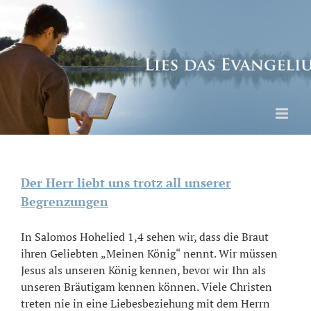
Skip
to
content
Der Herr liebt uns trotz all unserer
Begrenzungen
In Salomos Hohelied 1,4 sehen wir, dass die Braut
ihren Geliebten „Meinen König“ nennt. Wir müssen
Jesus als unseren König kennen, bevor wir Ihn als
unseren Bräutigam kennen können. Viele Christen
treten nie in eine Liebesbeziehung mit dem Herrn