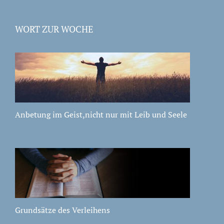
WORT ZUR WOCHE
Anbetung im Geist,nicht nur mit Leib und Seele
Grundsätze des Verleihens