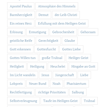
Apostel Paulus
Atmosphäre des Himmels
Barmherzigkeit
Demut
der Leib Christi
Ein reines Herz
Erfüllung mit dem Heiligen Geist
Erlösung
Ermutigung
Gebrochenheit
Gehorsam
geistliche Reife
Gerechtigkeit
Glaube
Gott erkennen
Gottesfurcht
Gottes Liebe
Gottes Willen tun
große Trübsal
Heiliger Geist
Heiligkeit
Heiligung
Heuchelei
Hingabe an Gott
Im Licht wandeln
Jesus
Jüngerschaft
Liebe
Lobpreis
Neuer Bund
Noah
Pharisäertum
Rechtfertigung
richtige Prioritäten
Salbung
Selbstverleugnung
Taufe im Heiligen Geist
Trübsal