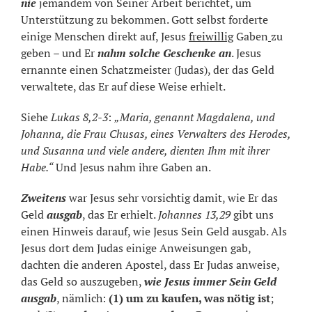
nie
jemandem von Seiner Arbeit berichtet, um
Unterstützung zu bekommen. Gott selbst forderte
einige Menschen direkt auf, Jesus
freiwillig
Gaben
zu
geben – und Er
nahm solche Geschenke an
. Jesus
ernannte einen Schatzmeister (Judas), der das Geld
verwaltete, das Er auf diese Weise erhielt.
Siehe
Lukas 8,2-3
:
„Maria, genannt Magdalena, und
Johanna, die Frau Chusas, eines Verwalters des Herodes,
und Susanna und viele andere, dienten Ihm mit ihrer
Habe.“
Und Jesus nahm ihre Gaben an.
Zweitens
war Jesus sehr vorsichtig damit, wie Er das
Geld
ausgab
, das Er erhielt.
Johannes 13,29
gibt uns
einen Hinweis darauf, wie Jesus Sein Geld ausgab. Als
Jesus dort dem Judas einige Anweisungen gab,
dachten die anderen Apostel, dass Er Judas anweise,
das Geld so auszugeben,
wie Jesus immer Sein Geld
ausgab
, nämlich:
(1) um zu kaufen, was nötig ist
;