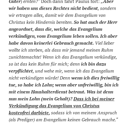
Güter
)
ernten?“
Doch dann fährt Paulus fort:
„
Aber
wir haben uns dieses Rechtes nicht bedient
, sondern
wir ertragen alles, damit wir dem Evangelium von
Christus kein Hindernis bereiten.
So hat auch der Herr
angeordnet, dass die, welche das Evangelium
verkündigen, vom Evangelium leben sollen. Ich aber
habe davon keinerlei Gebrauch gemacht.
Viel lieber
wollte ich sterben, als dass mir jemand meinen Ruhm
zunichtemachte! Wenn ich das Evangelium verkündige,
so ist das kein Ruhm für mich; denn
ich bin dazu
verpflichtet
, und wehe mir, wenn ich das Evangelium
nicht verkündigen würde! Denn
wenn ich dies freiwillig
tue, so habe ich Lohn; wenn aber unfreiwillig, bin ich
mit einem Haushalterdienst betraut. Was ist denn
nun mein Lohn (mein Gehalt)?
Dass ich bei meiner
Verkündigung das Evangelium von Christus
kostenfrei darbiete
,
sodass ich von meinem Anspruch
(als Prediger) am Evangelium keinen Gebrauch mache.“