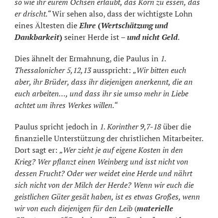
so wie ihr eurem Ochsen erlaubt, das Korn zu essen, das
er drischt.“
Wir sehen also, dass der wichtigste Lohn
eines Ältesten die
Ehre
(
Wertschätzung und
Dankbarkeit
)
seiner Herde ist –
und nicht Geld
.
Dies ähnelt der Ermahnung, die Paulus in
1.
Thessalonicher 5,12,13
ausspricht:
„Wir bitten euch
aber, ihr Brüder, dass ihr diejenigen anerkennt, die an
euch arbeiten…, und dass ihr sie umso mehr in Liebe
achtet um ihres Werkes willen.“
Paulus spricht jedoch in
1. Korinther 9,7-18
über die
finanzielle Unterstützung der christlichen Mitarbeiter.
Dort sagt er:
„Wer zieht je auf eigene Kosten in den
Krieg? Wer pflanzt einen Weinberg und isst nicht von
dessen Frucht? Oder wer weidet eine Herde und nährt
sich nicht von der Milch der Herde? Wenn wir euch die
geistlichen Güter gesät haben, ist es etwas Großes, wenn
wir von euch diejenigen für den Leib
(
materielle