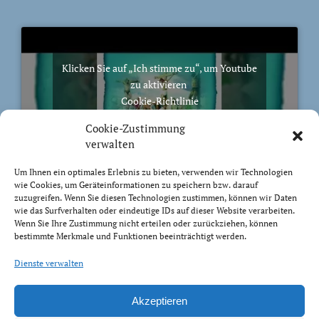
Klicken Sie auf „Ich stimme zu“, um Youtube
zu aktivieren
Cookie-Richtlinie
Ich stimme zu
Cookie-Zustimmung
verwalten
Um Ihnen ein optimales Erlebnis zu bieten, verwenden wir Technologien
wie Cookies, um Geräteinformationen zu speichern bzw. darauf
zuzugreifen. Wenn Sie diesen Technologien zustimmen, können wir Daten
BIBELVERS DES TAGES
wie das Surfverhalten oder eindeutige IDs auf dieser Website verarbeiten.
Wenn Sie Ihre Zustimmung nicht erteilen oder zurückziehen, können
bestimmte Merkmale und Funktionen beeinträchtigt werden.
Auch bis in euer Alter bin ich derselbe, und ich will
euch tragen, bis ihr grau werdet. Ich habe es getan; ich
Dienste verwalten
will heben und tragen und erretten.
Jesaja 46:4
Akzeptieren