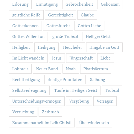
Erlösung
Ermutigung
Gebrochenheit
Gehorsam
geistliche Reife
Gerechtigkeit
Glaube
Gott erkennen
Gottesfurcht
Gottes Liebe
Gottes Willen tun
große Trübsal
Heiliger Geist
Heiligkeit
Heiligung
Heuchelei
Hingabe an Gott
Im Licht wandeln
Jesus
Jüngerschaft
Liebe
Lobpreis
Neuer Bund
Noah
Pharisäertum
Rechtfertigung
richtige Prioritäten
Salbung
Selbstverleugnung
Taufe im Heiligen Geist
Trübsal
Unterscheidungsvermögen
Vergebung
Versagen
Versuchung
Zerbruch
Zusammenarbeit im Leib Christi
Überwinder sein