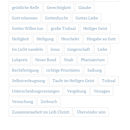
geistliche Reife
Gerechtigkeit
Glaube
Gott erkennen
Gottesfurcht
Gottes Liebe
Gottes Willen tun
große Trübsal
Heiliger Geist
Heiligkeit
Heiligung
Heuchelei
Hingabe an Gott
Im Licht wandeln
Jesus
Jüngerschaft
Liebe
Lobpreis
Neuer Bund
Noah
Pharisäertum
Rechtfertigung
richtige Prioritäten
Salbung
Selbstverleugnung
Taufe im Heiligen Geist
Trübsal
Unterscheidungsvermögen
Vergebung
Versagen
Versuchung
Zerbruch
Zusammenarbeit im Leib Christi
Überwinder sein