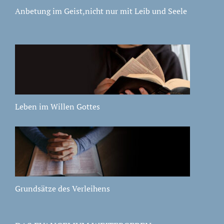
Anbetung im Geist,nicht nur mit Leib und Seele
Leben im Willen Gottes
Grundsätze des Verleihens