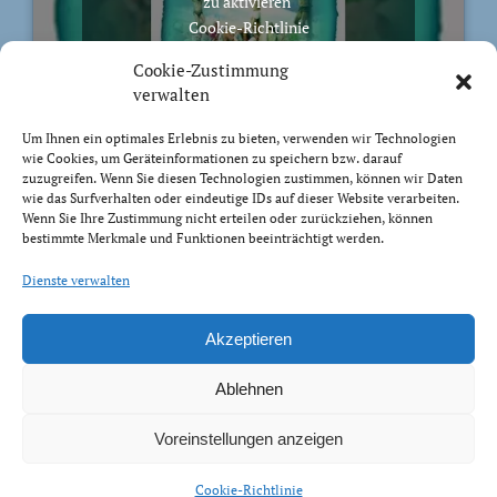
zu aktivieren
Cookie-Richtlinie
Ich stimme zu
Cookie-Zustimmung
verwalten
Um Ihnen ein optimales Erlebnis zu bieten, verwenden wir Technologien
wie Cookies, um Geräteinformationen zu speichern bzw. darauf
zuzugreifen. Wenn Sie diesen Technologien zustimmen, können wir Daten
BIBELVERS DES TAGES
wie das Surfverhalten oder eindeutige IDs auf dieser Website verarbeiten.
Wenn Sie Ihre Zustimmung nicht erteilen oder zurückziehen, können
bestimmte Merkmale und Funktionen beeinträchtigt werden.
Du aber, HERR, wollest deine Barmherzigkeit nicht
von mir wenden; lass deine Güte und Treue allewege
Dienste verwalten
mich behüten.
Psalm 40:12
Akzeptieren
Ablehnen
Voreinstellungen anzeigen
Impressum Datenschutz
Cookie-Richtlinie