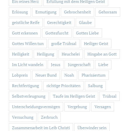
Ein reines Herz
Erfüllung mit dem Heiligen Geist
Erlösung
Ermutigung
Gebrochenheit
Gehorsam
geistliche Reife
Gerechtigkeit
Glaube
Gott erkennen
Gottesfurcht
Gottes Liebe
Gottes Willen tun
große Trübsal
Heiliger Geist
Heiligkeit
Heiligung
Heuchelei
Hingabe an Gott
Im Licht wandeln
Jesus
Jüngerschaft
Liebe
Lobpreis
Neuer Bund
Noah
Pharisäertum
Rechtfertigung
richtige Prioritäten
Salbung
Selbstverleugnung
Taufe im Heiligen Geist
Trübsal
Unterscheidungsvermögen
Vergebung
Versagen
Versuchung
Zerbruch
Zusammenarbeit im Leib Christi
Überwinder sein