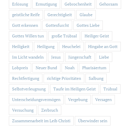
Erlösung
Ermutigung
Gebrochenheit
Gehorsam
geistliche Reife
Gerechtigkeit
Glaube
Gott erkennen
Gottesfurcht
Gottes Liebe
Gottes Willen tun
große Trübsal
Heiliger Geist
Heiligkeit
Heiligung
Heuchelei
Hingabe an Gott
Im Licht wandeln
Jesus
Jüngerschaft
Liebe
Lobpreis
Neuer Bund
Noah
Pharisäertum
Rechtfertigung
richtige Prioritäten
Salbung
Selbstverleugnung
Taufe im Heiligen Geist
Trübsal
Unterscheidungsvermögen
Vergebung
Versagen
Versuchung
Zerbruch
Zusammenarbeit im Leib Christi
Überwinder sein