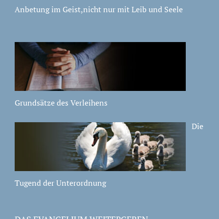
Anbetung im Geist,nicht nur mit Leib und Seele
Grundsätze des Verleihens
Die
Tugend der Unterordnung