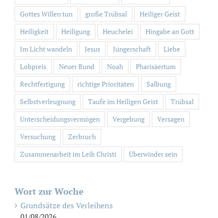
Gottes Willen tun
große Trübsal
Heiliger Geist
Heiligkeit
Heiligung
Heuchelei
Hingabe an Gott
Im Licht wandeln
Jesus
Jüngerschaft
Liebe
Lobpreis
Neuer Bund
Noah
Pharisäertum
Rechtfertigung
richtige Prioritäten
Salbung
Selbstverleugnung
Taufe im Heiligen Geist
Trübsal
Unterscheidungsvermögen
Vergebung
Versagen
Versuchung
Zerbruch
Zusammenarbeit im Leib Christi
Überwinder sein
Wort zur Woche
Grundsätze des Verleihens
01/08/2026