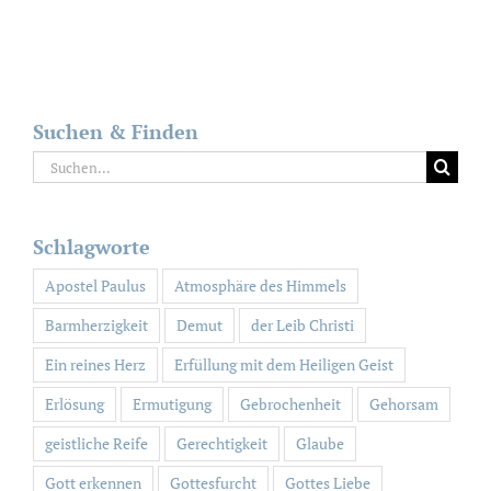
Suchen & Finden
Suche
nach:
Schlagworte
Apostel Paulus
Atmosphäre des Himmels
Barmherzigkeit
Demut
der Leib Christi
Ein reines Herz
Erfüllung mit dem Heiligen Geist
Erlösung
Ermutigung
Gebrochenheit
Gehorsam
geistliche Reife
Gerechtigkeit
Glaube
Gott erkennen
Gottesfurcht
Gottes Liebe