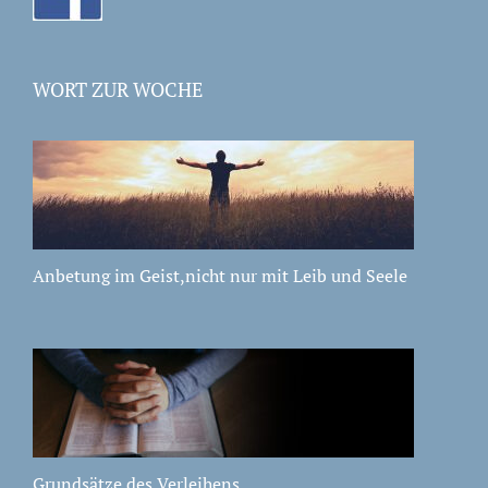
WORT ZUR WOCHE
Anbetung im Geist,nicht nur mit Leib und Seele
Grundsätze des Verleihens