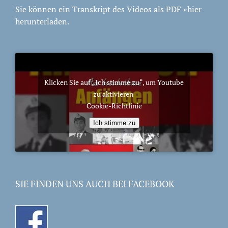
Sie können ein Transkript des Videos als PDF
»hier
herunterladen.
Klicken Sie auf „Ich stimme zu“, um Youtube
zu aktivieren
Cookie-Richtlinie
Ich stimme zu
SIE FINDEN UNS AUCH BEI FACEBOOK