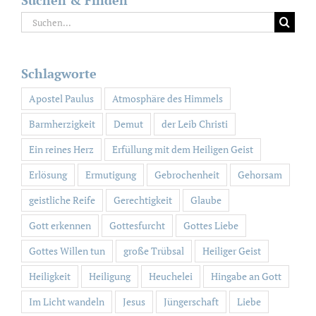
Suche
nach:
Schlagworte
Apostel Paulus
Atmosphäre des Himmels
Barmherzigkeit
Demut
der Leib Christi
Ein reines Herz
Erfüllung mit dem Heiligen Geist
Erlösung
Ermutigung
Gebrochenheit
Gehorsam
geistliche Reife
Gerechtigkeit
Glaube
Gott erkennen
Gottesfurcht
Gottes Liebe
Gottes Willen tun
große Trübsal
Heiliger Geist
Heiligkeit
Heiligung
Heuchelei
Hingabe an Gott
Im Licht wandeln
Jesus
Jüngerschaft
Liebe