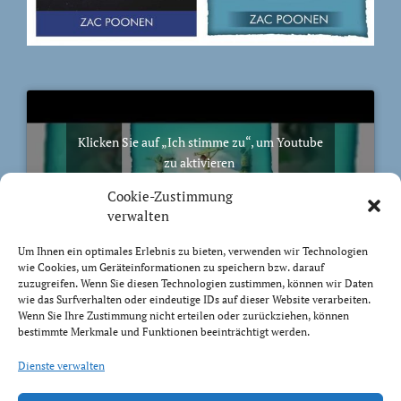
Klicken Sie auf „Ich stimme zu“, um Youtube
zu aktivieren
Cookie-Richtlinie
Cookie-Zustimmung
Ich stimme zu
verwalten
Um Ihnen ein optimales Erlebnis zu bieten, verwenden wir Technologien
wie Cookies, um Geräteinformationen zu speichern bzw. darauf
zuzugreifen. Wenn Sie diesen Technologien zustimmen, können wir Daten
wie das Surfverhalten oder eindeutige IDs auf dieser Website verarbeiten.
Wenn Sie Ihre Zustimmung nicht erteilen oder zurückziehen, können
BIBELVERS DES TAGES
bestimmte Merkmale und Funktionen beeinträchtigt werden.
Trachtet nach dem, was droben ist, nicht nach dem,
Dienste verwalten
was auf Erden ist.