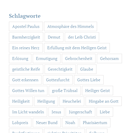
nach:
Schlagworte
Apostel Paulus
Atmosphäre des Himmels
Barmherzigkeit
Demut
der Leib Christi
Ein reines Herz
Erfüllung mit dem Heiligen Geist
Erlösung
Ermutigung
Gebrochenheit
Gehorsam
geistliche Reife
Gerechtigkeit
Glaube
Gott erkennen
Gottesfurcht
Gottes Liebe
Gottes Willen tun
große Trübsal
Heiliger Geist
Heiligkeit
Heiligung
Heuchelei
Hingabe an Gott
Im Licht wandeln
Jesus
Jüngerschaft
Liebe
Lobpreis
Neuer Bund
Noah
Pharisäertum