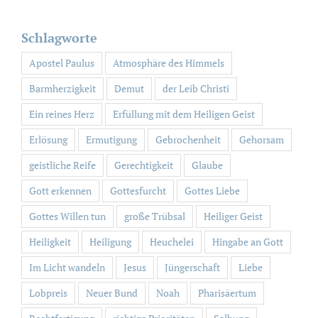
nach:
Schlagworte
Apostel Paulus
Atmosphäre des Himmels
Barmherzigkeit
Demut
der Leib Christi
Ein reines Herz
Erfüllung mit dem Heiligen Geist
Erlösung
Ermutigung
Gebrochenheit
Gehorsam
geistliche Reife
Gerechtigkeit
Glaube
Gott erkennen
Gottesfurcht
Gottes Liebe
Gottes Willen tun
große Trübsal
Heiliger Geist
Heiligkeit
Heiligung
Heuchelei
Hingabe an Gott
Im Licht wandeln
Jesus
Jüngerschaft
Liebe
Lobpreis
Neuer Bund
Noah
Pharisäertum