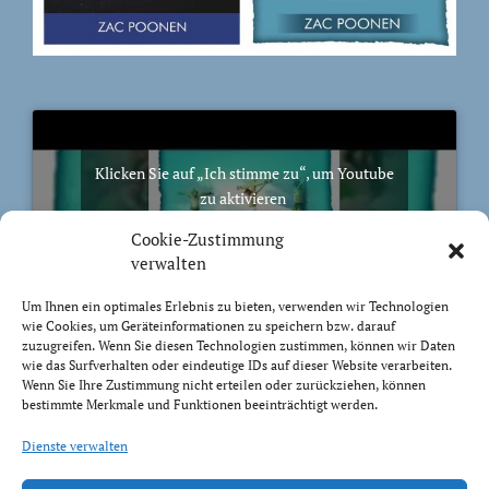
Klicken Sie auf „Ich stimme zu“, um Youtube
zu aktivieren
Cookie-Richtlinie
Cookie-Zustimmung
Ich stimme zu
verwalten
Um Ihnen ein optimales Erlebnis zu bieten, verwenden wir Technologien
wie Cookies, um Geräteinformationen zu speichern bzw. darauf
zuzugreifen. Wenn Sie diesen Technologien zustimmen, können wir Daten
wie das Surfverhalten oder eindeutige IDs auf dieser Website verarbeiten.
Wenn Sie Ihre Zustimmung nicht erteilen oder zurückziehen, können
BIBELVERS DES TAGES
bestimmte Merkmale und Funktionen beeinträchtigt werden.
Trachtet nach dem, was droben ist, nicht nach dem,
Dienste verwalten
was auf Erden ist.