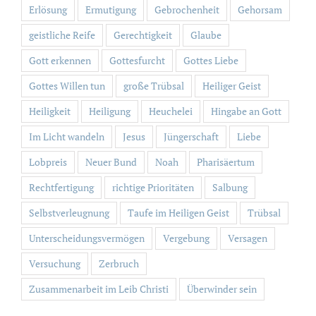
Erlösung
Ermutigung
Gebrochenheit
Gehorsam
geistliche Reife
Gerechtigkeit
Glaube
Gott erkennen
Gottesfurcht
Gottes Liebe
Gottes Willen tun
große Trübsal
Heiliger Geist
Heiligkeit
Heiligung
Heuchelei
Hingabe an Gott
Im Licht wandeln
Jesus
Jüngerschaft
Liebe
Lobpreis
Neuer Bund
Noah
Pharisäertum
Rechtfertigung
richtige Prioritäten
Salbung
Selbstverleugnung
Taufe im Heiligen Geist
Trübsal
Unterscheidungsvermögen
Vergebung
Versagen
Versuchung
Zerbruch
Zusammenarbeit im Leib Christi
Überwinder sein