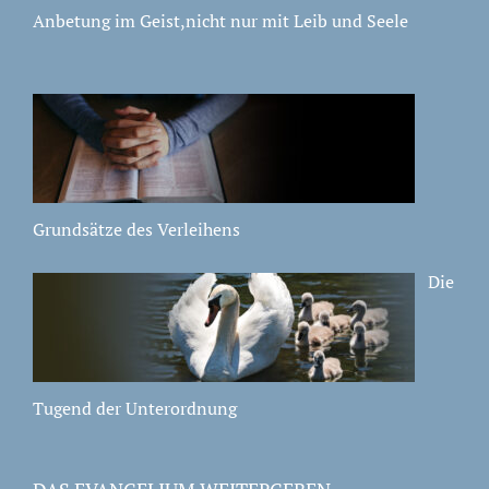
Anbetung im Geist,nicht nur mit Leib und Seele
Grundsätze des Verleihens
Die
Tugend der Unterordnung