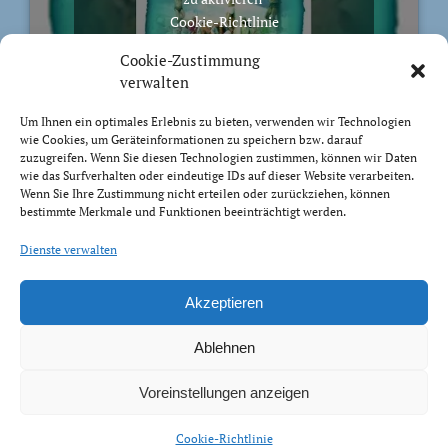
Cookie-Richtlinie
Ich stimme zu
Cookie-Zustimmung
verwalten
Um Ihnen ein optimales Erlebnis zu bieten, verwenden wir Technologien
wie Cookies, um Geräteinformationen zu speichern bzw. darauf
zuzugreifen. Wenn Sie diesen Technologien zustimmen, können wir Daten
BIBELVERS DES TAGES
wie das Surfverhalten oder eindeutige IDs auf dieser Website verarbeiten.
Wenn Sie Ihre Zustimmung nicht erteilen oder zurückziehen, können
bestimmte Merkmale und Funktionen beeinträchtigt werden.
Auch bis in euer Alter bin ich derselbe, und ich will
euch tragen, bis ihr grau werdet. Ich habe es getan; ich
Dienste verwalten
will heben und tragen und erretten.
Jesaja 46:4
Akzeptieren
Ablehnen
Voreinstellungen anzeigen
Impressum Datenschutz
Cookie-Richtlinie