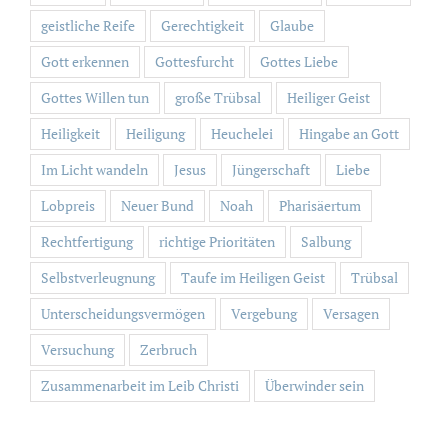
geistliche Reife
Gerechtigkeit
Glaube
Gott erkennen
Gottesfurcht
Gottes Liebe
Gottes Willen tun
große Trübsal
Heiliger Geist
Heiligkeit
Heiligung
Heuchelei
Hingabe an Gott
Im Licht wandeln
Jesus
Jüngerschaft
Liebe
Lobpreis
Neuer Bund
Noah
Pharisäertum
Rechtfertigung
richtige Prioritäten
Salbung
Selbstverleugnung
Taufe im Heiligen Geist
Trübsal
Unterscheidungsvermögen
Vergebung
Versagen
Versuchung
Zerbruch
Zusammenarbeit im Leib Christi
Überwinder sein