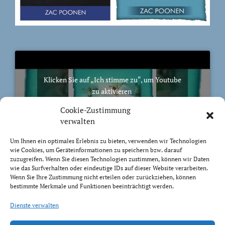
Klicken Sie auf „Ich stimme zu“, um Youtube
zu aktivieren
Cookie-Richtlinie
Cookie-Zustimmung
Ich stimme zu
verwalten
Um Ihnen ein optimales Erlebnis zu bieten, verwenden wir Technologien
wie Cookies, um Geräteinformationen zu speichern bzw. darauf
zuzugreifen. Wenn Sie diesen Technologien zustimmen, können wir Daten
wie das Surfverhalten oder eindeutige IDs auf dieser Website verarbeiten.
Wenn Sie Ihre Zustimmung nicht erteilen oder zurückziehen, können
BIBELVERS DES TAGES
bestimmte Merkmale und Funktionen beeinträchtigt werden.
Trachtet nach dem, was droben ist, nicht nach dem,
Dienste verwalten
was auf Erden ist.