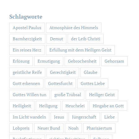
nach:
Schlagworte
Apostel Paulus
Atmosphäre des Himmels
Barmherzigkeit
Demut
der Leib Christi
Ein reines Herz
Erfüllung mit dem Heiligen Geist
Erlösung
Ermutigung
Gebrochenheit
Gehorsam
geistliche Reife
Gerechtigkeit
Glaube
Gott erkennen
Gottesfurcht
Gottes Liebe
Gottes Willen tun
große Trübsal
Heiliger Geist
Heiligkeit
Heiligung
Heuchelei
Hingabe an Gott
Im Licht wandeln
Jesus
Jüngerschaft
Liebe
Lobpreis
Neuer Bund
Noah
Pharisäertum