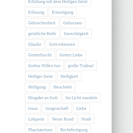
Erfüllung mit dem Heiligen Geist
Erlösung
Ermutigung
Gebrochenheit
Gehorsam
geistliche Reife
Gerechtigkeit
Glaube
Gott erkennen
Gottesfurcht
Gottes Liebe
Gottes Willen tun
große Trübsal
Heiliger Geist
Heiligkeit
Heiligung
Heuchelei
Hingabe an Gott
Im Licht wandeln
Jesus
Jüngerschaft
Liebe
Lobpreis
Neuer Bund
Noah
Pharisäertum
Rechtfertigung