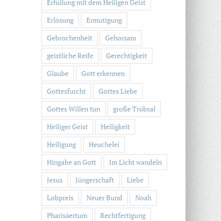
Erfüllung mit dem Heiligen Geist
Erlösung
Ermutigung
Gebrochenheit
Gehorsam
geistliche Reife
Gerechtigkeit
Glaube
Gott erkennen
Gottesfurcht
Gottes Liebe
Gottes Willen tun
große Trübsal
Heiliger Geist
Heiligkeit
Heiligung
Heuchelei
Hingabe an Gott
Im Licht wandeln
Jesus
Jüngerschaft
Liebe
Lobpreis
Neuer Bund
Noah
Pharisäertum
Rechtfertigung