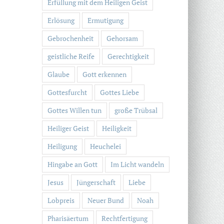
Erfüllung mit dem Heiligen Geist
Erlösung
Ermutigung
Gebrochenheit
Gehorsam
geistliche Reife
Gerechtigkeit
Glaube
Gott erkennen
Gottesfurcht
Gottes Liebe
Gottes Willen tun
große Trübsal
Heiliger Geist
Heiligkeit
Heiligung
Heuchelei
Hingabe an Gott
Im Licht wandeln
Jesus
Jüngerschaft
Liebe
Lobpreis
Neuer Bund
Noah
Pharisäertum
Rechtfertigung