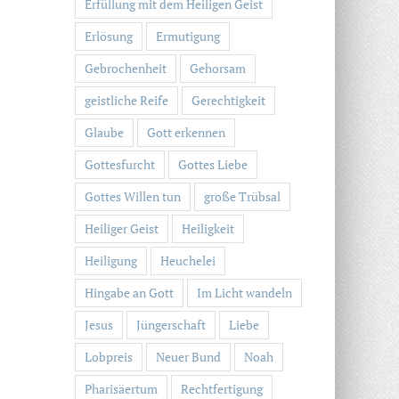
Erfüllung mit dem Heiligen Geist
Erlösung
Ermutigung
Gebrochenheit
Gehorsam
geistliche Reife
Gerechtigkeit
Glaube
Gott erkennen
Gottesfurcht
Gottes Liebe
Gottes Willen tun
große Trübsal
Heiliger Geist
Heiligkeit
Heiligung
Heuchelei
Hingabe an Gott
Im Licht wandeln
Jesus
Jüngerschaft
Liebe
Lobpreis
Neuer Bund
Noah
Pharisäertum
Rechtfertigung