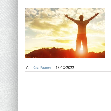
Von
Zac Poonen
|
18/12/2022