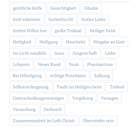
geistliche Reife
Gerechtigkeit
Glaube
Gott erkennen
Gottesfurcht
Gottes Liebe
Gottes Willen tun
große Trübsal
Heiliger Geist
Heiligkeit
Heiligung
Heuchelei
Hingabe an Gott
Im Licht wandeln
Jesus
Jüngerschaft
Liebe
Lobpreis
Neuer Bund
Noah
Pharisäertum
Rechtfertigung
richtige Prioritäten
Salbung
Selbstverleugnung
Taufe im Heiligen Geist
Trübsal
Unterscheidungsvermögen
Vergebung
Versagen
Versuchung
Zerbruch
Zusammenarbeit im Leib Christi
Überwinder sein