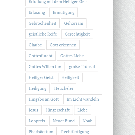
Erfüllung mit dem Heiligen Geist
Erlösung
Ermutigung
Gebrochenheit
Gehorsam
geistliche Reife
Gerechtigkeit
Glaube
Gott erkennen
Gottesfurcht
Gottes Liebe
Gottes Willen tun
große Trübsal
Heiliger Geist
Heiligkeit
Heiligung
Heuchelei
Hingabe an Gott
Im Licht wandeln
Jesus
Jüngerschaft
Liebe
Lobpreis
Neuer Bund
Noah
Pharisäertum
Rechtfertigung