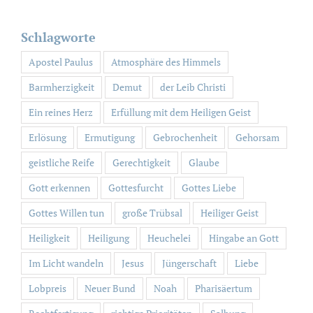
nach:
Schlagworte
Apostel Paulus
Atmosphäre des Himmels
Barmherzigkeit
Demut
der Leib Christi
Ein reines Herz
Erfüllung mit dem Heiligen Geist
Erlösung
Ermutigung
Gebrochenheit
Gehorsam
geistliche Reife
Gerechtigkeit
Glaube
Gott erkennen
Gottesfurcht
Gottes Liebe
Gottes Willen tun
große Trübsal
Heiliger Geist
Heiligkeit
Heiligung
Heuchelei
Hingabe an Gott
Im Licht wandeln
Jesus
Jüngerschaft
Liebe
Lobpreis
Neuer Bund
Noah
Pharisäertum