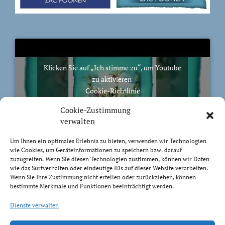
Klicken Sie auf „Ich stimme zu“, um Youtube
zu aktivieren
Cookie-Richtlinie
Ich stimme zu
Cookie-Zustimmung
verwalten
Um Ihnen ein optimales Erlebnis zu bieten, verwenden wir Technologien
wie Cookies, um Geräteinformationen zu speichern bzw. darauf
zuzugreifen. Wenn Sie diesen Technologien zustimmen, können wir Daten
BIBELVERS DES TAGES
wie das Surfverhalten oder eindeutige IDs auf dieser Website verarbeiten.
Wenn Sie Ihre Zustimmung nicht erteilen oder zurückziehen, können
bestimmte Merkmale und Funktionen beeinträchtigt werden.
Zur Freiheit hat uns Christus befreit! So steht nun fest
und lasst euch nicht wieder das Joch der Knechtschaft
Dienste verwalten
auflegen!