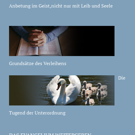
Anbetung im Geist,nicht nur mit Leib und Seele
Grundsätze des Verleihens
Die
Tugend der Unterordnung