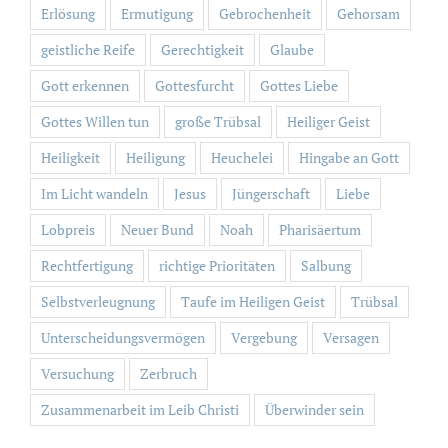
Erlösung
Ermutigung
Gebrochenheit
Gehorsam
geistliche Reife
Gerechtigkeit
Glaube
Gott erkennen
Gottesfurcht
Gottes Liebe
Gottes Willen tun
große Trübsal
Heiliger Geist
Heiligkeit
Heiligung
Heuchelei
Hingabe an Gott
Im Licht wandeln
Jesus
Jüngerschaft
Liebe
Lobpreis
Neuer Bund
Noah
Pharisäertum
Rechtfertigung
richtige Prioritäten
Salbung
Selbstverleugnung
Taufe im Heiligen Geist
Trübsal
Unterscheidungsvermögen
Vergebung
Versagen
Versuchung
Zerbruch
Zusammenarbeit im Leib Christi
Überwinder sein