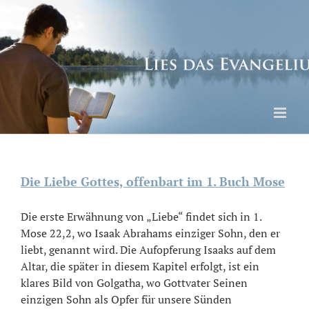
Skip
to
content
Die Liebe Gottes, offenbart im 1. Buch Mose
Die erste Erwähnung von „Liebe“ findet sich in 1.
Mose 22,2, wo Isaak Abrahams einziger Sohn, den er
liebt, genannt wird. Die Aufopferung Isaaks auf dem
Altar, die später in diesem Kapitel erfolgt, ist ein
klares Bild von Golgatha, wo Gottvater Seinen
einzigen Sohn als Opfer für unsere Sünden