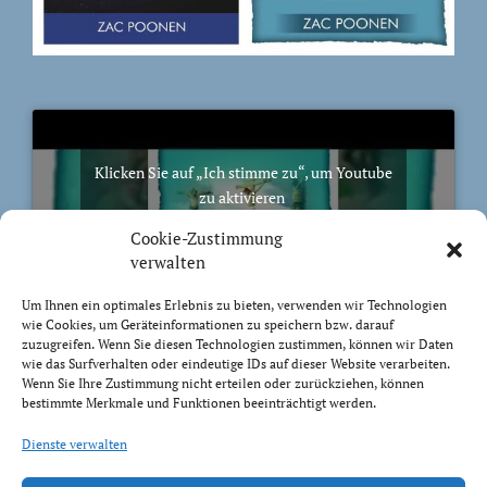
Klicken Sie auf „Ich stimme zu“, um Youtube
zu aktivieren
Cookie-Richtlinie
Cookie-Zustimmung
Ich stimme zu
verwalten
Um Ihnen ein optimales Erlebnis zu bieten, verwenden wir Technologien
wie Cookies, um Geräteinformationen zu speichern bzw. darauf
zuzugreifen. Wenn Sie diesen Technologien zustimmen, können wir Daten
wie das Surfverhalten oder eindeutige IDs auf dieser Website verarbeiten.
Wenn Sie Ihre Zustimmung nicht erteilen oder zurückziehen, können
BIBELVERS DES TAGES
bestimmte Merkmale und Funktionen beeinträchtigt werden.
Trachtet nach dem, was droben ist, nicht nach dem,
Dienste verwalten
was auf Erden ist.