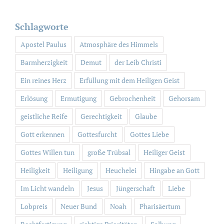
nach:
Schlagworte
Apostel Paulus
Atmosphäre des Himmels
Barmherzigkeit
Demut
der Leib Christi
Ein reines Herz
Erfüllung mit dem Heiligen Geist
Erlösung
Ermutigung
Gebrochenheit
Gehorsam
geistliche Reife
Gerechtigkeit
Glaube
Gott erkennen
Gottesfurcht
Gottes Liebe
Gottes Willen tun
große Trübsal
Heiliger Geist
Heiligkeit
Heiligung
Heuchelei
Hingabe an Gott
Im Licht wandeln
Jesus
Jüngerschaft
Liebe
Lobpreis
Neuer Bund
Noah
Pharisäertum