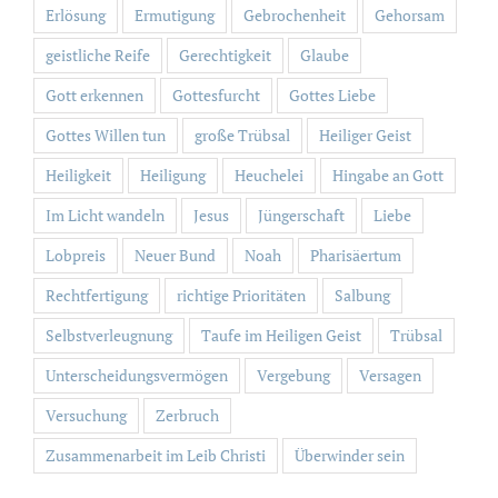
Erlösung
Ermutigung
Gebrochenheit
Gehorsam
geistliche Reife
Gerechtigkeit
Glaube
Gott erkennen
Gottesfurcht
Gottes Liebe
Gottes Willen tun
große Trübsal
Heiliger Geist
Heiligkeit
Heiligung
Heuchelei
Hingabe an Gott
Im Licht wandeln
Jesus
Jüngerschaft
Liebe
Lobpreis
Neuer Bund
Noah
Pharisäertum
Rechtfertigung
richtige Prioritäten
Salbung
Selbstverleugnung
Taufe im Heiligen Geist
Trübsal
Unterscheidungsvermögen
Vergebung
Versagen
Versuchung
Zerbruch
Zusammenarbeit im Leib Christi
Überwinder sein