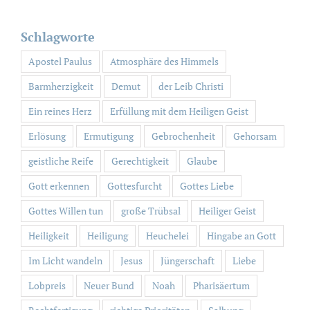
nach:
Schlagworte
Apostel Paulus
Atmosphäre des Himmels
Barmherzigkeit
Demut
der Leib Christi
Ein reines Herz
Erfüllung mit dem Heiligen Geist
Erlösung
Ermutigung
Gebrochenheit
Gehorsam
geistliche Reife
Gerechtigkeit
Glaube
Gott erkennen
Gottesfurcht
Gottes Liebe
Gottes Willen tun
große Trübsal
Heiliger Geist
Heiligkeit
Heiligung
Heuchelei
Hingabe an Gott
Im Licht wandeln
Jesus
Jüngerschaft
Liebe
Lobpreis
Neuer Bund
Noah
Pharisäertum