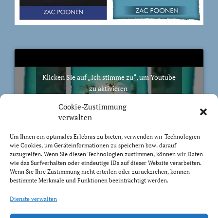
Klicken Sie auf „Ich stimme zu“, um Youtube
zu aktivieren
Cookie-Richtlinie
Cookie-Zustimmung
Ich stimme zu
verwalten
Um Ihnen ein optimales Erlebnis zu bieten, verwenden wir Technologien
wie Cookies, um Geräteinformationen zu speichern bzw. darauf
zuzugreifen. Wenn Sie diesen Technologien zustimmen, können wir Daten
wie das Surfverhalten oder eindeutige IDs auf dieser Website verarbeiten.
Wenn Sie Ihre Zustimmung nicht erteilen oder zurückziehen, können
BIBELVERS DES TAGES
bestimmte Merkmale und Funktionen beeinträchtigt werden.
Trachtet nach dem, was droben ist, nicht nach dem,
Dienste verwalten
was auf Erden ist.