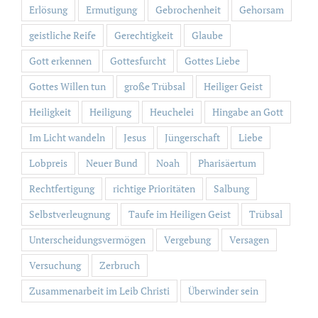
Erlösung
Ermutigung
Gebrochenheit
Gehorsam
geistliche Reife
Gerechtigkeit
Glaube
Gott erkennen
Gottesfurcht
Gottes Liebe
Gottes Willen tun
große Trübsal
Heiliger Geist
Heiligkeit
Heiligung
Heuchelei
Hingabe an Gott
Im Licht wandeln
Jesus
Jüngerschaft
Liebe
Lobpreis
Neuer Bund
Noah
Pharisäertum
Rechtfertigung
richtige Prioritäten
Salbung
Selbstverleugnung
Taufe im Heiligen Geist
Trübsal
Unterscheidungsvermögen
Vergebung
Versagen
Versuchung
Zerbruch
Zusammenarbeit im Leib Christi
Überwinder sein