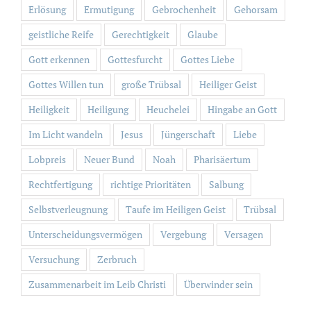
Erlösung
Ermutigung
Gebrochenheit
Gehorsam
geistliche Reife
Gerechtigkeit
Glaube
Gott erkennen
Gottesfurcht
Gottes Liebe
Gottes Willen tun
große Trübsal
Heiliger Geist
Heiligkeit
Heiligung
Heuchelei
Hingabe an Gott
Im Licht wandeln
Jesus
Jüngerschaft
Liebe
Lobpreis
Neuer Bund
Noah
Pharisäertum
Rechtfertigung
richtige Prioritäten
Salbung
Selbstverleugnung
Taufe im Heiligen Geist
Trübsal
Unterscheidungsvermögen
Vergebung
Versagen
Versuchung
Zerbruch
Zusammenarbeit im Leib Christi
Überwinder sein