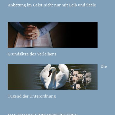
Anbetung im Geist,nicht nur mit Leib und Seele
Grundsätze des Verleihens
Die
Tugend der Unterordnung