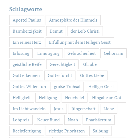
Schlagworte
Apostel Paulus
Atmosphäre des Himmels
Barmherzigkeit
Demut
der Leib Christi
Ein reines Herz
Erfüllung mit dem Heiligen Geist
Erlösung
Ermutigung
Gebrochenheit
Gehorsam
geistliche Reife
Gerechtigkeit
Glaube
Gott erkennen
Gottesfurcht
Gottes Liebe
Gottes Willen tun
große Trübsal
Heiliger Geist
Heiligkeit
Heiligung
Heuchelei
Hingabe an Gott
Im Licht wandeln
Jesus
Jüngerschaft
Liebe
Lobpreis
Neuer Bund
Noah
Pharisäertum
Rechtfertigung
richtige Prioritäten
Salbung