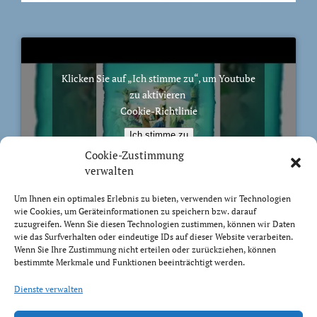
Klicken Sie auf „Ich stimme zu“, um Youtube
zu aktivieren
Cookie-Richtlinie
Ich stimme zu
Cookie-Zustimmung
verwalten
Um Ihnen ein optimales Erlebnis zu bieten, verwenden wir Technologien
wie Cookies, um Geräteinformationen zu speichern bzw. darauf
BIBELVERS DES TAGES
zuzugreifen. Wenn Sie diesen Technologien zustimmen, können wir Daten
wie das Surfverhalten oder eindeutige IDs auf dieser Website verarbeiten.
Wenn Sie Ihre Zustimmung nicht erteilen oder zurückziehen, können
Sondern wie der, der euch berufen hat, heilig ist, sollt
bestimmte Merkmale und Funktionen beeinträchtigt werden.
auch ihr heilig sein in eurem ganzen Wandel. Denn es
steht geschrieben: »Ihr sollt heilig sein, denn ich bin
Dienste verwalten
heilig.«