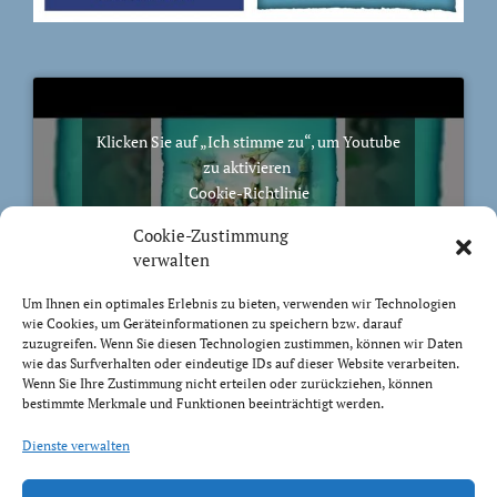
Klicken Sie auf „Ich stimme zu“, um Youtube
zu aktivieren
Cookie-Richtlinie
Ich stimme zu
Cookie-Zustimmung
verwalten
Um Ihnen ein optimales Erlebnis zu bieten, verwenden wir Technologien
wie Cookies, um Geräteinformationen zu speichern bzw. darauf
zuzugreifen. Wenn Sie diesen Technologien zustimmen, können wir Daten
BIBELVERS DES TAGES
wie das Surfverhalten oder eindeutige IDs auf dieser Website verarbeiten.
Wenn Sie Ihre Zustimmung nicht erteilen oder zurückziehen, können
bestimmte Merkmale und Funktionen beeinträchtigt werden.
Auch bis in euer Alter bin ich derselbe, und ich will
euch tragen, bis ihr grau werdet. Ich habe es getan; ich
Dienste verwalten
will heben und tragen und erretten.