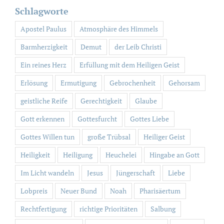
Schlagworte
Apostel Paulus
Atmosphäre des Himmels
Barmherzigkeit
Demut
der Leib Christi
Ein reines Herz
Erfüllung mit dem Heiligen Geist
Erlösung
Ermutigung
Gebrochenheit
Gehorsam
geistliche Reife
Gerechtigkeit
Glaube
Gott erkennen
Gottesfurcht
Gottes Liebe
Gottes Willen tun
große Trübsal
Heiliger Geist
Heiligkeit
Heiligung
Heuchelei
Hingabe an Gott
Im Licht wandeln
Jesus
Jüngerschaft
Liebe
Lobpreis
Neuer Bund
Noah
Pharisäertum
Rechtfertigung
richtige Prioritäten
Salbung