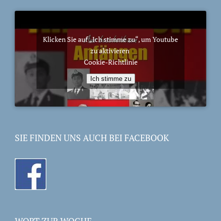
Klicken Sie auf „Ich stimme zu“, um Youtube
zu aktivieren
Cookie-Richtlinie
Ich stimme zu
SIE FINDEN UNS AUCH BEI FACEBOOK
WORT ZUR WOCHE