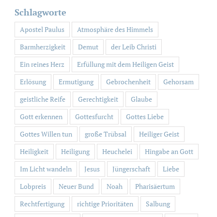
Schlagworte
Apostel Paulus
Atmosphäre des Himmels
Barmherzigkeit
Demut
der Leib Christi
Ein reines Herz
Erfüllung mit dem Heiligen Geist
Erlösung
Ermutigung
Gebrochenheit
Gehorsam
geistliche Reife
Gerechtigkeit
Glaube
Gott erkennen
Gottesfurcht
Gottes Liebe
Gottes Willen tun
große Trübsal
Heiliger Geist
Heiligkeit
Heiligung
Heuchelei
Hingabe an Gott
Im Licht wandeln
Jesus
Jüngerschaft
Liebe
Lobpreis
Neuer Bund
Noah
Pharisäertum
Rechtfertigung
richtige Prioritäten
Salbung