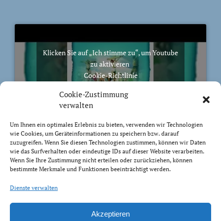
Klicken Sie auf „Ich stimme zu“, um Youtube
zu aktivieren
Cookie-Richtlinie
Ich stimme zu
Cookie-Zustimmung
verwalten
Um Ihnen ein optimales Erlebnis zu bieten, verwenden wir Technologien
wie Cookies, um Geräteinformationen zu speichern bzw. darauf
zuzugreifen. Wenn Sie diesen Technologien zustimmen, können wir Daten
BIBELVERS DES TAGES
wie das Surfverhalten oder eindeutige IDs auf dieser Website verarbeiten.
Wenn Sie Ihre Zustimmung nicht erteilen oder zurückziehen, können
bestimmte Merkmale und Funktionen beeinträchtigt werden.
Zur Freiheit hat uns Christus befreit! So steht nun fest
und lasst euch nicht wieder das Joch der Knechtschaft
Dienste verwalten
auflegen!
Galater 5:1
Akzeptieren