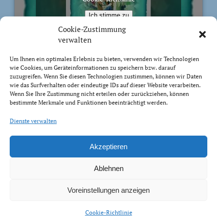
Ich stimme zu
Cookie-Zustimmung
verwalten
Um Ihnen ein optimales Erlebnis zu bieten, verwenden wir Technologien
wie Cookies, um Geräteinformationen zu speichern bzw. darauf
BIBELVERS DES TAGES
zuzugreifen. Wenn Sie diesen Technologien zustimmen, können wir Daten
wie das Surfverhalten oder eindeutige IDs auf dieser Website verarbeiten.
Wenn Sie Ihre Zustimmung nicht erteilen oder zurückziehen, können
Sondern wie der, der euch berufen hat, heilig ist, sollt
bestimmte Merkmale und Funktionen beeinträchtigt werden.
auch ihr heilig sein in eurem ganzen Wandel. Denn es
steht geschrieben: »Ihr sollt heilig sein, denn ich bin
Dienste verwalten
heilig.«
1 Petrus 1:15-16
Akzeptieren
Ablehnen
Voreinstellungen anzeigen
Impressum Datenschutz
Cookie-Richtlinie