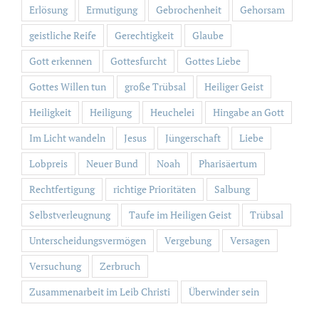
Erlösung
Ermutigung
Gebrochenheit
Gehorsam
geistliche Reife
Gerechtigkeit
Glaube
Gott erkennen
Gottesfurcht
Gottes Liebe
Gottes Willen tun
große Trübsal
Heiliger Geist
Heiligkeit
Heiligung
Heuchelei
Hingabe an Gott
Im Licht wandeln
Jesus
Jüngerschaft
Liebe
Lobpreis
Neuer Bund
Noah
Pharisäertum
Rechtfertigung
richtige Prioritäten
Salbung
Selbstverleugnung
Taufe im Heiligen Geist
Trübsal
Unterscheidungsvermögen
Vergebung
Versagen
Versuchung
Zerbruch
Zusammenarbeit im Leib Christi
Überwinder sein