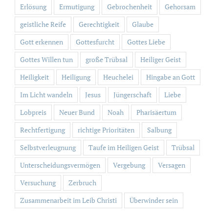
Erlösung
Ermutigung
Gebrochenheit
Gehorsam
geistliche Reife
Gerechtigkeit
Glaube
Gott erkennen
Gottesfurcht
Gottes Liebe
Gottes Willen tun
große Trübsal
Heiliger Geist
Heiligkeit
Heiligung
Heuchelei
Hingabe an Gott
Im Licht wandeln
Jesus
Jüngerschaft
Liebe
Lobpreis
Neuer Bund
Noah
Pharisäertum
Rechtfertigung
richtige Prioritäten
Salbung
Selbstverleugnung
Taufe im Heiligen Geist
Trübsal
Unterscheidungsvermögen
Vergebung
Versagen
Versuchung
Zerbruch
Zusammenarbeit im Leib Christi
Überwinder sein