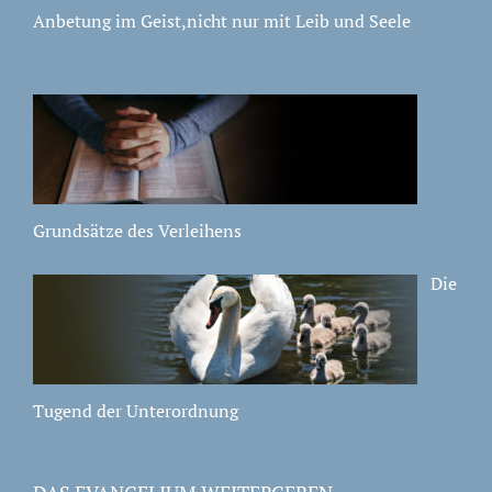
Anbetung im Geist,nicht nur mit Leib und Seele
Grundsätze des Verleihens
Die
Tugend der Unterordnung