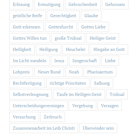
Erlösung
Ermutigung
Gebrochenheit
Gehorsam
geistliche Reife
Gerechtigkeit
Glaube
Gott erkennen
Gottesfurcht
Gottes Liebe
Gottes Willen tun
große Trübsal
Heiliger Geist
Heiligkeit
Heiligung
Heuchelei
Hingabe an Gott
Im Licht wandeln
Jesus
Jüngerschaft
Liebe
Lobpreis
Neuer Bund
Noah
Pharisäertum
Rechtfertigung
richtige Prioritäten
Salbung
Selbstverleugnung
Taufe im Heiligen Geist
Trübsal
Unterscheidungsvermögen
Vergebung
Versagen
Versuchung
Zerbruch
Zusammenarbeit im Leib Christi
Überwinder sein