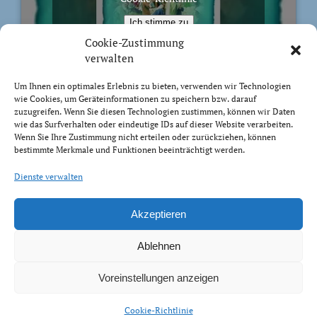
Ich stimme zu
Cookie-Zustimmung
verwalten
Um Ihnen ein optimales Erlebnis zu bieten, verwenden wir Technologien
wie Cookies, um Geräteinformationen zu speichern bzw. darauf
BIBELVERS DES TAGES
zuzugreifen. Wenn Sie diesen Technologien zustimmen, können wir Daten
wie das Surfverhalten oder eindeutige IDs auf dieser Website verarbeiten.
Wenn Sie Ihre Zustimmung nicht erteilen oder zurückziehen, können
Sondern wie der, der euch berufen hat, heilig ist, sollt
bestimmte Merkmale und Funktionen beeinträchtigt werden.
auch ihr heilig sein in eurem ganzen Wandel. Denn es
steht geschrieben: »Ihr sollt heilig sein, denn ich bin
Dienste verwalten
heilig.«
1 Petrus 1:15-16
Akzeptieren
Ablehnen
Voreinstellungen anzeigen
Impressum Datenschutz
Cookie-Richtlinie