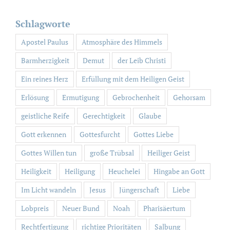
Schlagworte
Apostel Paulus
Atmosphäre des Himmels
Barmherzigkeit
Demut
der Leib Christi
Ein reines Herz
Erfüllung mit dem Heiligen Geist
Erlösung
Ermutigung
Gebrochenheit
Gehorsam
geistliche Reife
Gerechtigkeit
Glaube
Gott erkennen
Gottesfurcht
Gottes Liebe
Gottes Willen tun
große Trübsal
Heiliger Geist
Heiligkeit
Heiligung
Heuchelei
Hingabe an Gott
Im Licht wandeln
Jesus
Jüngerschaft
Liebe
Lobpreis
Neuer Bund
Noah
Pharisäertum
Rechtfertigung
richtige Prioritäten
Salbung