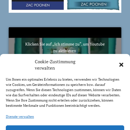
Klicken Sie auf „Ich stimme zu“, um Youtube
zu aktivieren
Cookie-Richtlinie
Cookie-Zustimmung
Ich stimme zu
verwalten
Um Ihnen ein optimales Erlebnis zu bieten, verwenden wir Technologien
wie Cookies, um Geräteinformationen zu speichern bzw. darauf
zuzugreifen. Wenn Sie diesen Technologien zustimmen, können wir Daten
wie das Surfverhalten oder eindeutige IDs auf dieser Website verarbeiten.
Wenn Sie Ihre Zustimmung nicht erteilen oder zurückziehen, können
BIBELVERS DES TAGES
bestimmte Merkmale und Funktionen beeinträchtigt werden.
Trachtet nach dem, was droben ist, nicht nach dem,
Dienste verwalten
was auf Erden ist.