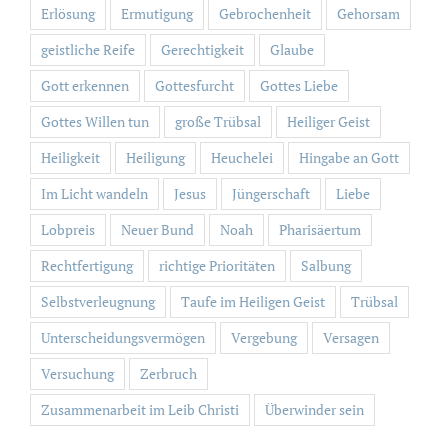
Erlösung
Ermutigung
Gebrochenheit
Gehorsam
geistliche Reife
Gerechtigkeit
Glaube
Gott erkennen
Gottesfurcht
Gottes Liebe
Gottes Willen tun
große Trübsal
Heiliger Geist
Heiligkeit
Heiligung
Heuchelei
Hingabe an Gott
Im Licht wandeln
Jesus
Jüngerschaft
Liebe
Lobpreis
Neuer Bund
Noah
Pharisäertum
Rechtfertigung
richtige Prioritäten
Salbung
Selbstverleugnung
Taufe im Heiligen Geist
Trübsal
Unterscheidungsvermögen
Vergebung
Versagen
Versuchung
Zerbruch
Zusammenarbeit im Leib Christi
Überwinder sein