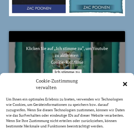
Klicken Sie auf „Ich stimme zu“, um Youtube
zu aktivieren
Cookie-Richtlinie
Ich stimme zu
Cookie-Zustimmung
verwalten
Um Ihnen ein optimales Erlebnis zu bieten, verwenden wir Technologien
wie Cookies, um Geräteinformationen zu speichern bzw. darauf
BIBELVERS DES TAGES
zuzugreifen. Wenn Sie diesen Technologien zustimmen, können wir Daten
wie das Surfverhalten oder eindeutige IDs auf dieser Website verarbeiten.
Wenn Sie Ihre Zustimmung nicht erteilen oder zurückziehen, können
Sondern wie der, der euch berufen hat, heilig ist, sollt
bestimmte Merkmale und Funktionen beeinträchtigt werden.
auch ihr heilig sein in eurem ganzen Wandel. Denn es