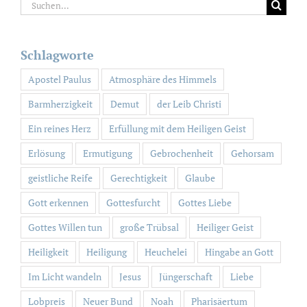
Suche
nach:
Schlagworte
Apostel Paulus
Atmosphäre des Himmels
Barmherzigkeit
Demut
der Leib Christi
Ein reines Herz
Erfüllung mit dem Heiligen Geist
Erlösung
Ermutigung
Gebrochenheit
Gehorsam
geistliche Reife
Gerechtigkeit
Glaube
Gott erkennen
Gottesfurcht
Gottes Liebe
Gottes Willen tun
große Trübsal
Heiliger Geist
Heiligkeit
Heiligung
Heuchelei
Hingabe an Gott
Im Licht wandeln
Jesus
Jüngerschaft
Liebe
Lobpreis
Neuer Bund
Noah
Pharisäertum