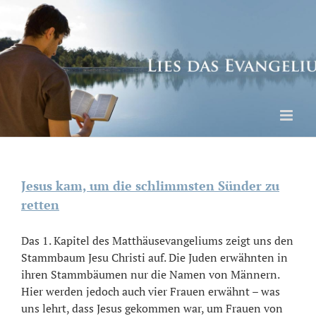
Skip
to
content
Jesus kam, um die schlimmsten Sünder zu
retten
Das 1. Kapitel des Matthäusevangeliums zeigt uns den
Stammbaum Jesu Christi auf. Die Juden erwähnten in
ihren Stammbäumen nur die Namen von Männern.
Hier werden jedoch auch vier Frauen erwähnt – was
uns lehrt, dass Jesus gekommen war, um Frauen von