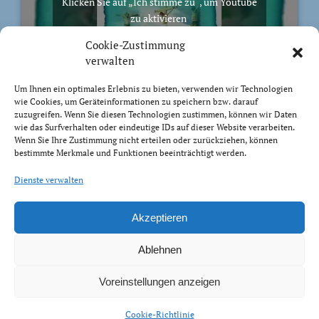
Klicken Sie auf „Ich stimme zu“, um Youtube
zu aktivieren
Cookie-Richtlinie
Cookie-Zustimmung
Ich stimme zu
verwalten
Um Ihnen ein optimales Erlebnis zu bieten, verwenden wir Technologien
wie Cookies, um Geräteinformationen zu speichern bzw. darauf
zuzugreifen. Wenn Sie diesen Technologien zustimmen, können wir Daten
wie das Surfverhalten oder eindeutige IDs auf dieser Website verarbeiten.
Wenn Sie Ihre Zustimmung nicht erteilen oder zurückziehen, können
BIBELVERS DES TAGES
bestimmte Merkmale und Funktionen beeinträchtigt werden.
Trachtet nach dem, was droben ist, nicht nach dem,
Dienste verwalten
was auf Erden ist.
Kolosser 3:2
Akzeptieren
Ablehnen
Voreinstellungen anzeigen
Impressum Datenschutz
Cookie-Richtlinie