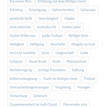
Ein reines Herz
Erfüllung mit dem Heiligen Geist
Erlösung
Ermutigung
Gebrochenheit
Gehorsam
geistliche Reife
Gerechtigkeit
Glaube
Gott erkennen
Gottesfurcht
Gottes Liebe
Gottes Willen tun
große Trübsal
Heiliger Geist
Heiligkeit
Heiligung
Heuchelei
Hingabe an Gott
Im Licht wandeln
Jesus
Jüngerschaft
Liebe
Lobpreis
Neuer Bund
Noah
Pharisäertum
Rechtfertigung
richtige Prioritäten
Salbung
Selbstverleugnung
Taufe im Heiligen Geist
Trübsal
Unterscheidungsvermögen
Vergebung
Versagen
Versuchung
Zerbruch
Zusammenarbeit im Leib Christi
Überwinder sein