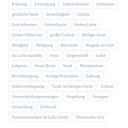
Erlösung
Ermutigung
Gebrochenheit
Gehorsam
geistliche Reife
Gerechtigkeit
Glaube
Gott erkennen
Gottesfurcht
Gottes Liebe
Gottes Willen tun
große Trübsal
Heiliger Geist
Heiligkeit
Heiligung
Heuchelei
Hingabe an Gott
Im Licht wandeln
Jesus
Jüngerschaft
Liebe
Lobpreis
Neuer Bund
Noah
Pharisäertum
Rechtfertigung
richtige Prioritäten
Salbung
Selbstverleugnung
Taufe im Heiligen Geist
Trübsal
Unterscheidungsvermögen
Vergebung
Versagen
Versuchung
Zerbruch
Zusammenarbeit im Leib Christi
Überwinder sein