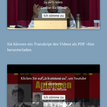
zu aktivieren
Cookie-Richtlinie
Ich stimme zu
Sie können ein Transkript des Videos als PDF
»hier
herunterladen.
Klicken Sie auf „Ich stimme zu“, um Youtube
zu aktivieren
Cookie-Richtlinie
Ich stimme zu