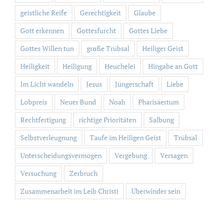
geistliche Reife
Gerechtigkeit
Glaube
Gott erkennen
Gottesfurcht
Gottes Liebe
Gottes Willen tun
große Trübsal
Heiliger Geist
Heiligkeit
Heiligung
Heuchelei
Hingabe an Gott
Im Licht wandeln
Jesus
Jüngerschaft
Liebe
Lobpreis
Neuer Bund
Noah
Pharisäertum
Rechtfertigung
richtige Prioritäten
Salbung
Selbstverleugnung
Taufe im Heiligen Geist
Trübsal
Unterscheidungsvermögen
Vergebung
Versagen
Versuchung
Zerbruch
Zusammenarbeit im Leib Christi
Überwinder sein