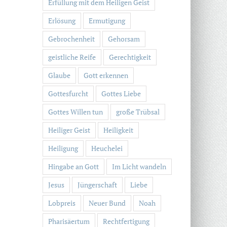
Erfüllung mit dem Heiligen Geist
Erlösung
Ermutigung
Gebrochenheit
Gehorsam
geistliche Reife
Gerechtigkeit
Glaube
Gott erkennen
Gottesfurcht
Gottes Liebe
Gottes Willen tun
große Trübsal
Heiliger Geist
Heiligkeit
Heiligung
Heuchelei
Hingabe an Gott
Im Licht wandeln
Jesus
Jüngerschaft
Liebe
Lobpreis
Neuer Bund
Noah
Pharisäertum
Rechtfertigung