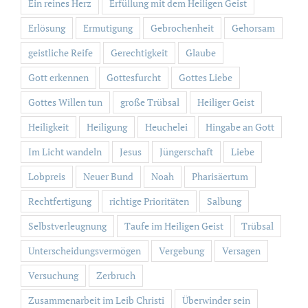
Ein reines Herz
Erfüllung mit dem Heiligen Geist
Erlösung
Ermutigung
Gebrochenheit
Gehorsam
geistliche Reife
Gerechtigkeit
Glaube
Gott erkennen
Gottesfurcht
Gottes Liebe
Gottes Willen tun
große Trübsal
Heiliger Geist
Heiligkeit
Heiligung
Heuchelei
Hingabe an Gott
Im Licht wandeln
Jesus
Jüngerschaft
Liebe
Lobpreis
Neuer Bund
Noah
Pharisäertum
Rechtfertigung
richtige Prioritäten
Salbung
Selbstverleugnung
Taufe im Heiligen Geist
Trübsal
Unterscheidungsvermögen
Vergebung
Versagen
Versuchung
Zerbruch
Zusammenarbeit im Leib Christi
Überwinder sein