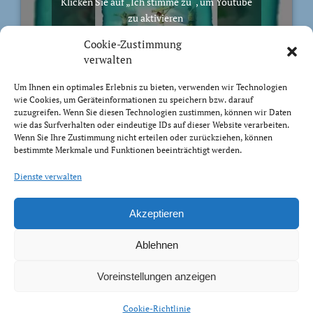
Klicken Sie auf „Ich stimme zu“, um Youtube
zu aktivieren
Cookie-Richtlinie
Cookie-Zustimmung
Ich stimme zu
verwalten
Um Ihnen ein optimales Erlebnis zu bieten, verwenden wir Technologien
wie Cookies, um Geräteinformationen zu speichern bzw. darauf
zuzugreifen. Wenn Sie diesen Technologien zustimmen, können wir Daten
wie das Surfverhalten oder eindeutige IDs auf dieser Website verarbeiten.
Wenn Sie Ihre Zustimmung nicht erteilen oder zurückziehen, können
BIBELVERS DES TAGES
bestimmte Merkmale und Funktionen beeinträchtigt werden.
Trachtet nach dem, was droben ist, nicht nach dem,
Dienste verwalten
was auf Erden ist.
Kolosser 3:2
Akzeptieren
Ablehnen
Voreinstellungen anzeigen
Impressum Datenschutz
Cookie-Richtlinie