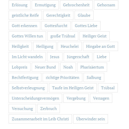
Erlösung
Ermutigung
Gebrochenheit
Gehorsam
geistliche Reife
Gerechtigkeit
Glaube
Gott erkennen
Gottesfurcht
Gottes Liebe
Gottes Willen tun
große Trübsal
Heiliger Geist
Heiligkeit
Heiligung
Heuchelei
Hingabe an Gott
Im Licht wandeln
Jesus
Jüngerschaft
Liebe
Lobpreis
Neuer Bund
Noah
Pharisäertum
Rechtfertigung
richtige Prioritäten
Salbung
Selbstverleugnung
Taufe im Heiligen Geist
Trübsal
Unterscheidungsvermögen
Vergebung
Versagen
Versuchung
Zerbruch
Zusammenarbeit im Leib Christi
Überwinder sein