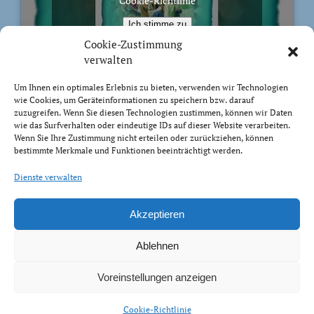
Cookie-Richtlinie
Ich stimme zu
Cookie-Zustimmung
verwalten
Um Ihnen ein optimales Erlebnis zu bieten, verwenden wir Technologien
wie Cookies, um Geräteinformationen zu speichern bzw. darauf
BIBELVERS DES TAGES
zuzugreifen. Wenn Sie diesen Technologien zustimmen, können wir Daten
wie das Surfverhalten oder eindeutige IDs auf dieser Website verarbeiten.
Wenn Sie Ihre Zustimmung nicht erteilen oder zurückziehen, können
Sondern wie der, der euch berufen hat, heilig ist, sollt
bestimmte Merkmale und Funktionen beeinträchtigt werden.
auch ihr heilig sein in eurem ganzen Wandel. Denn es
steht geschrieben: »Ihr sollt heilig sein, denn ich bin
Dienste verwalten
heilig.«
1 Petrus 1:15-16
Akzeptieren
Ablehnen
Voreinstellungen anzeigen
Impressum Datenschutz
Cookie-Richtlinie